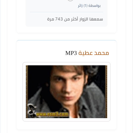
بواسطة (
1
) زائر
سمعها الزوار أكثر من
743
مرة
محمد عطية
MP3