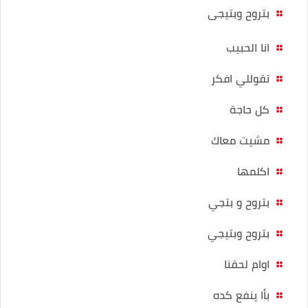
بتروح وبتيجى
انا الحبيب
تقوللي افكر
كل حاجة
مشيت معاك
اكلمها
بتروح و بتجي
بتروح وبتيجي
اوام لحقنا
بأا ينفع كده