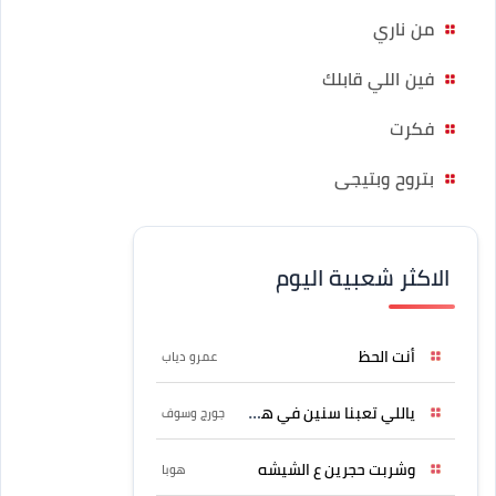
من ناري
فين اللي قابلك
فكرت
بتروح وبتيجى
الاكثر شعبية اليوم
أنت الحظ
عمرو دياب
ياللي تعبنا سنين في هواه
جورج وسوف
وشربت حجرين ع الشيشه
هوبا