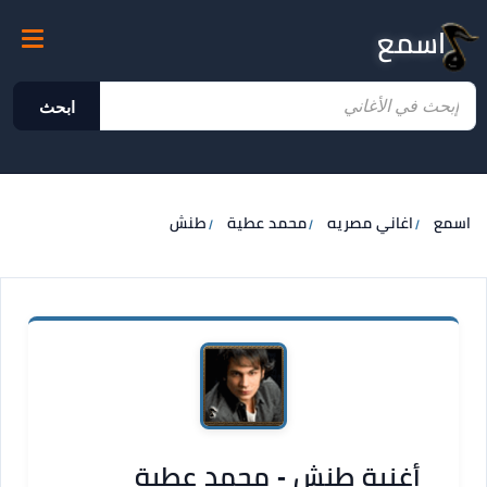
اسمع
ابحث
اسمع
اغاني مصريه
محمد عطية
طنش
أغنية طنش - محمد عطية