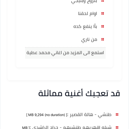
بتروح وبتيجي
اوام لحقنا
بأا ينفع كده
من ناري
استمع الى المزيد من اغاني محمد عطية
قد تعجبك أغنية مماثلة
طنشي - هالة القصير
:
[ MB 9,294 (no duration) ]
شيله اقهريهم طنشيهم - جراح الراشدي
:
[ MB