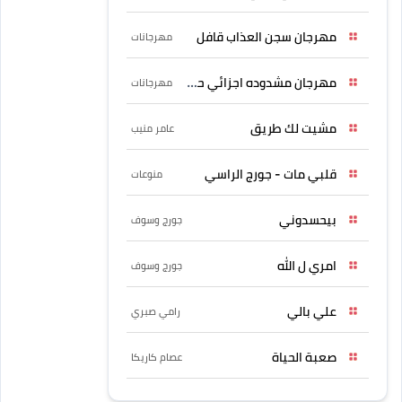
مهرجان سجن العذاب قافل
مهرجانات
مهرجان مشدوده اجزائي حربونى
مهرجانات
مشيت لك طريق
عامر منيب
قلبي مات - جورج الراسي
منوعات
بيحسدوني
جورج وسوف
امري ل الله
جورج وسوف
علي بالي
رامي صبري
صعبة الحياة
عصام كاريكا