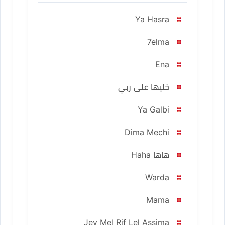
Ya Hasra
7elma
Ena
خليها على ربي
Ya Galbi
Dima Mechi
هاها Haha
Warda
Mama
Jey Mel Rif Lel Assima