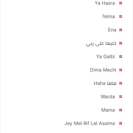
Ya Hasra
7elma
Ena
خليها على ربي
Ya Galbi
Dima Mechi
هاها Haha
Warda
Mama
Jey Mel Rif Lel Assima