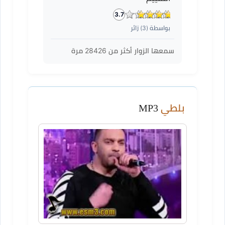
3.7
بواسطة (
3
) زائر
سمعها الزوار أكثر من
28426
مرة
بلطي
MP3