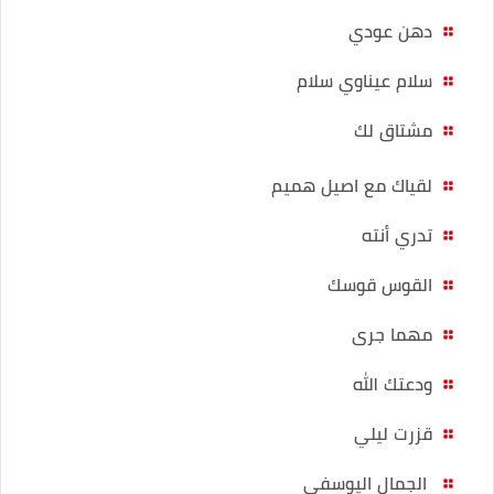
دهن عودي
سلام عيناوي سلام
مشتاق لك
لقياك مع اصيل هميم
تدري أنته
القوس قوسك
مهما جرى
ودعتك الله
قزرت ليلي
الجمال اليوسفي