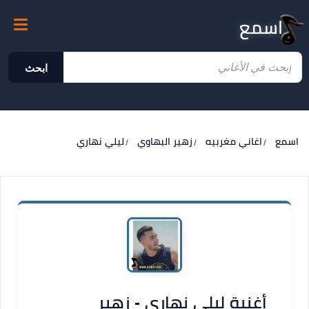
اسمع
ابحث
اسمع
اغاني مغربيه
زهير البهاوي
ليلي نهاري
أغنية ليلي نهاري - زهير