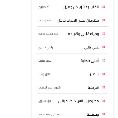
القلب يعشق كل جميل
أم كلثوم
مهرجان سجن العذاب قافل
مهرجانات
وحياه قلبي وافراحه
عبد الحليم حافظ
علي بالي
رامي صبري
أحلى حكاية
عامر منيب
يا طير
وائل جسار
افريقيا
شيرين عبد الوهاب
مهرجان الناس كلها حبانى
ابو الشوق
ودعجبنا
مصطفى سيد أحمد