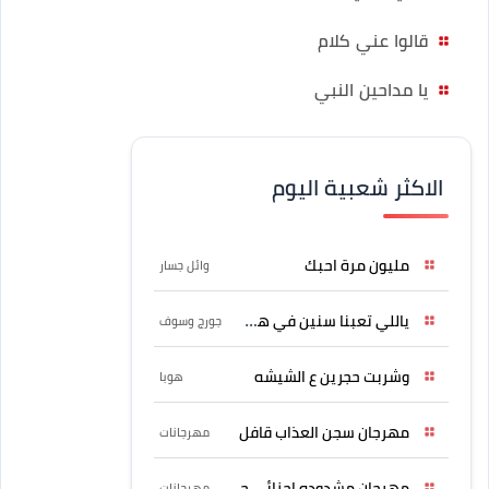
قالوا عني كلام
يا مداحين النبي
الاكثر شعبية اليوم
مليون مرة احبك
وائل جسار
ياللي تعبنا سنين في هواه
جورج وسوف
وشربت حجرين ع الشيشه
هوبا
مهرجان سجن العذاب قافل
مهرجانات
مهرجان مشدوده اجزائي حربونى
مهرجانات