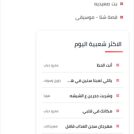
بت صعيديه
قصة شتا - موسيقى
الاكثر شعبية اليوم
أنت الحظ
عمرو دياب
ياللي تعبنا سنين في هواه
جورج وسوف
وشربت حجرين ع الشيشه
هوبا
مكانك في قلبي
عمرو دياب
مهرجان سجن العذاب قافل
مهرجانات