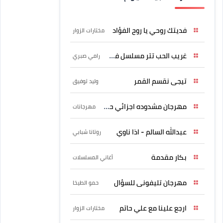
فديتك روحي يا روح الفؤاد
مختارات الزوار
غريب الحب تتر مسلسل فرصة
رامي صبري
تيجى نقسم القمر
وليد توفيق
مهرجان مشدوده اجزائي حربونى
مهرجانات
عبدالله السالم - اذا ناوي
روتانا شبابي
بكار مقدمة
أغاني المسلسلات
مهرجان تليفونى للسؤال
حمو الطيخا
ارجع علينا مع علي حاتم
مختارات الزوار