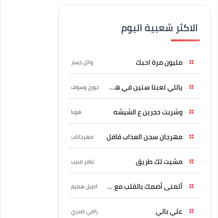
الاكثر شعبية اليوم
مليون مرة احبك
وائل جسار
ياللي تعبنا سنين في هواه
جورج وسوف
وشربت حجرين ع الشيشه
هوبا
مهرجان سجن العذاب قافل
مهرجانات
مشيت لك طريق
عامر منيب
أتمنى أضمك بالقلب مع حسين
اصيل هميم
علي بالي
رامي صبري