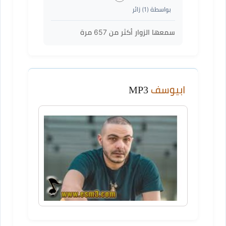
بواسطة (
1
) زائر
سمعها الزوار أكثر من
657
مرة
ابيوسف
MP3