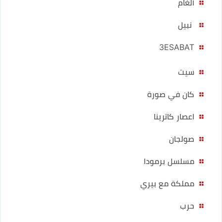
ألغام
نبيل
3ESABAT
سيت
كان في صورة
اعصار كاترينا
صولجان
مسلسل برمودا
مملكة مع بيري
حرب