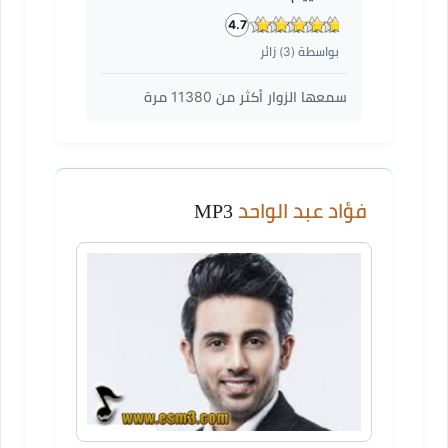
4.7
بواسطة (
3
) زائر
سمعها الزوار أكثر من
11380
مرة
فؤاد عبد الواحد
MP3