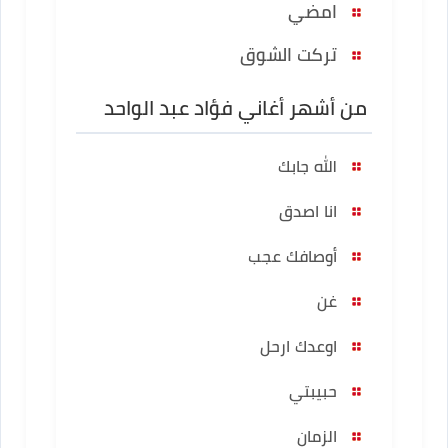
امضي
تركت الشوق
من أشهر أغاني فؤاد عبد الواحد
الله جابك
انا اصدق
أوصافك عجب
غن
اوعدك ارحل
حبيبتي
الزمان