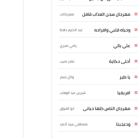
مهرجان سجن العذاب قافل
مهرجانات
وحياه قلبي وافراحه
عبد الحليم حافظ
علي بالي
رامي صبري
أحلى حكاية
عامر منيب
يا طير
وائل جسار
افريقيا
شيرين عبد الوهاب
مهرجان الناس كلها حبانى
ابو الشوق
ودعجبنا
مصطفى سيد أحمد