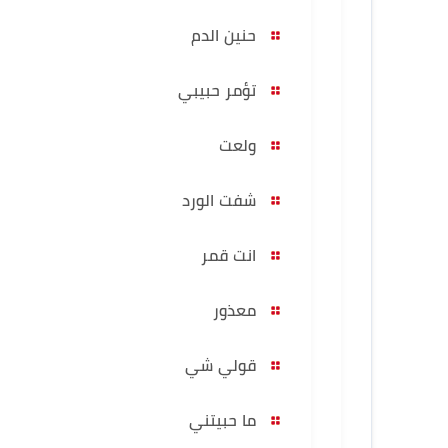
حنين الدم
تؤمر حبيبي
ولعت
شفت الورد
انت قمر
معذور
قولي شي
ما حبيتني