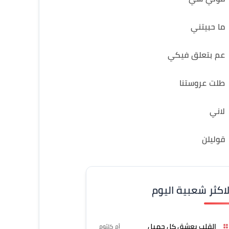
ما حبيتني
عم بتعلق فيكي
طلت عروستنا
لاني
قوليلن
لاكثر شعبية اليوم
القلب يعشق كل جميل
أم كلثوم