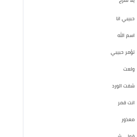
يلا نفرح
حبيبي انا
اسم الله
تؤمر حبيبي
ولعت
شفت الورد
انت قمر
معذور
قولي شي