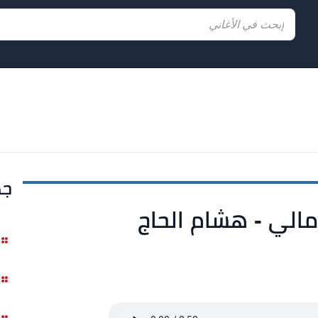
جد
الي - هشام الحاج