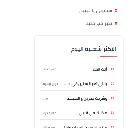
سيفيني يا حبيبي
ندير حب جديد
الاكثر شعبية اليوم
أنت الحظ
عمرو دياب
ياللي تعبنا سنين في هواه
جورج وسوف
وشربت حجرين ع الشيشه
هوبا
مكانك في قلبي
عمرو دياب
مهرجان سجن العذاب قافل
مهرجانات