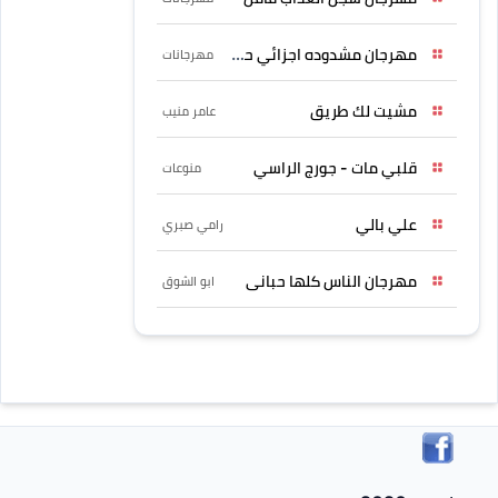
مهرجان مشدوده اجزائي حربونى
مهرجانات
مشيت لك طريق
عامر منيب
قلبي مات - جورج الراسي
منوعات
علي بالي
رامي صبري
مهرجان الناس كلها حبانى
ابو الشوق