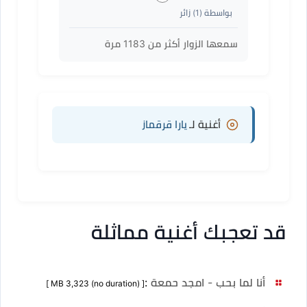
بواسطة (
1
) زائر
سمعها الزوار أكثر من
1183
مرة
أغنية لـ
يارا قرقماز
قد تعجبك أغنية مماثلة
أنا لما بحب - امجد حمعة
:
[ MB 3,323 (no duration) ]