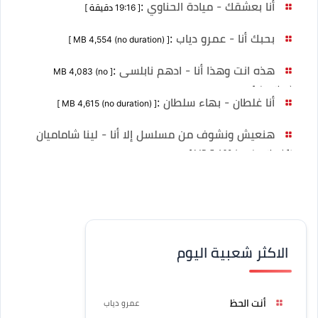
أنا بعشقك - ميادة الحناوي
:
[ 19:16 دقيقة ]
بحبك أنا - عمرو دياب
:
[ MB 4,554 (no duration) ]
هذه انت وهذا أنا - ادهم نابلسى
:
[ MB 4,083 (no
duration) ]
أنا غلطان - بهاء سلطان
:
[ MB 4,615 (no duration) ]
هنعيش ونشوف من مسلسل إلا أنا - لينا شاماميان
:
[ MB 5,469 (no duration) ]
الاكثر شعبية اليوم
أنت الحظ
عمرو دياب