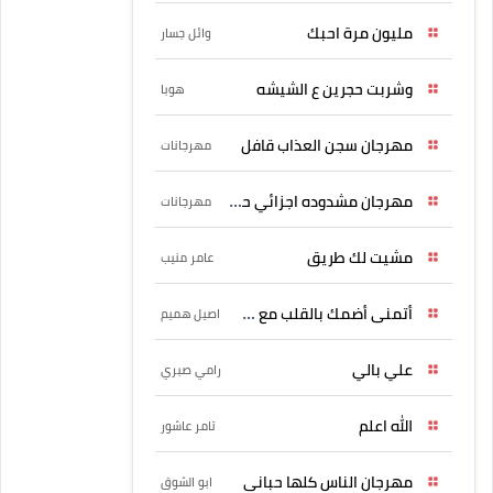
مليون مرة احبك
وائل جسار
وشربت حجرين ع الشيشه
هوبا
مهرجان سجن العذاب قافل
مهرجانات
مهرجان مشدوده اجزائي حربونى
مهرجانات
مشيت لك طريق
عامر منيب
أتمنى أضمك بالقلب مع حسين
اصيل هميم
علي بالي
رامي صبري
الله اعلم
تامر عاشور
مهرجان الناس كلها حبانى
ابو الشوق