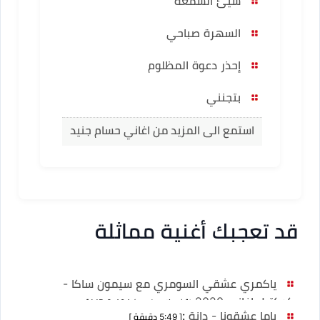
سيئ السمعة
السهرة صباحي
إحذر دعوة المظلوم
بتجنني
استمع الى المزيد من اغاني حسام جنيد
قد تعجبك أغنية مماثلة
ياكمري عشقي السومري مع سيمون ساكا -
كوكتيل اغاني 2020
:
[ MB 3,494 (no duration) ]
ياما عشقونا - دانة
:
[ 5:49 دقيقة ]