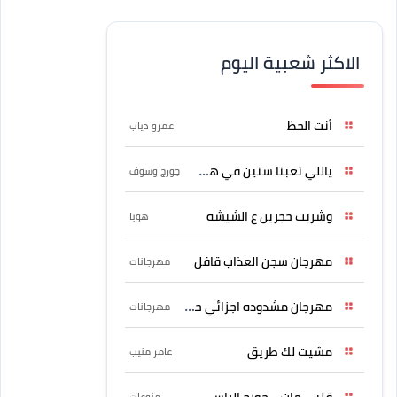
الاكثر شعبية اليوم
أنت الحظ
عمرو دياب
ياللي تعبنا سنين في هواه
جورج وسوف
وشربت حجرين ع الشيشه
هوبا
مهرجان سجن العذاب قافل
مهرجانات
مهرجان مشدوده اجزائي حربونى
مهرجانات
مشيت لك طريق
عامر منيب
قلبي مات - جورج الراسي
منوعات