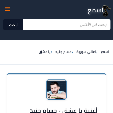
اسمع
ابحث
اسمع
اغاني سورية
حسام جنيد
يا عشق
أغنية يا عشق - حسام جنيد