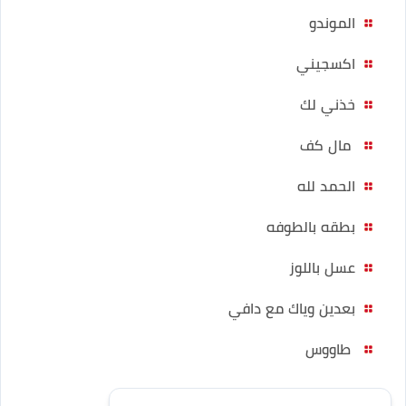
الموندو
اكسجيني
خذني لك
مال كف
الحمد لله
بطقه بالطوفه
عسل باللوز
بعدين وياك مع دافي
طاووس