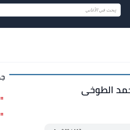
جد
محمد الطوخى