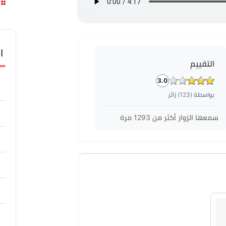
ا
التقييم
3.0
بواسطة (
123
) زائر
سمعها الزوار أكثر من
1293
مرة