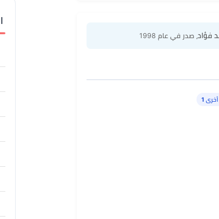
ا
د فؤاد
، صدر في عام 1998
خرى 1