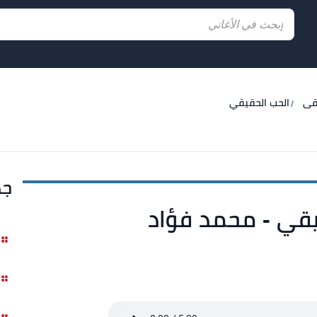
يقى
الحب الحقيقي
جد
يقي - محمد فؤاد