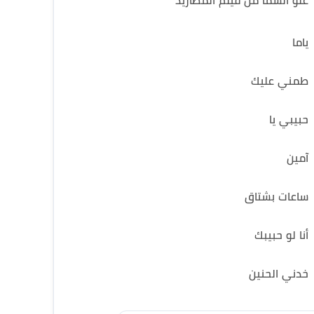
علو السما من فيلم المطاريد
ياما
طمني عليك
حبيبي يا
آمين
ساعات بشتاق
أنا لو حبيبك
خدني الحنين