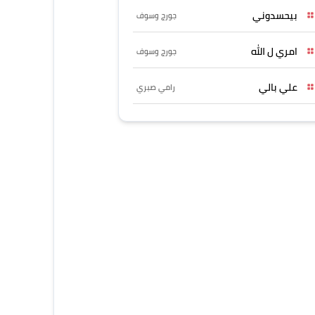
بيحسدوني
جورج وسوف
امري ل الله
جورج وسوف
علي بالي
رامي صبري