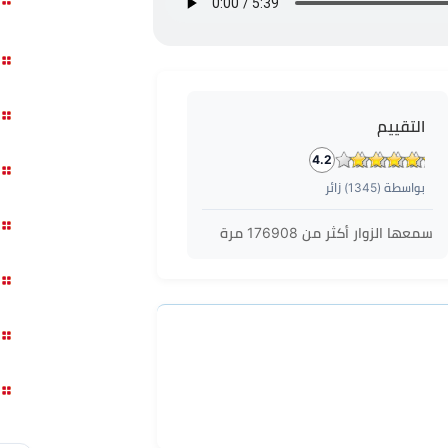
التقييم
4.2
بواسطة (
1345
) زائر
سمعها الزوار أكثر من
176908
مرة