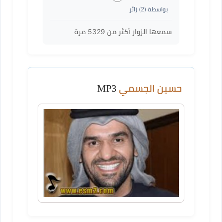
بواسطة (
2
) زائر
سمعها الزوار أكثر من
5329
مرة
حسين الجسمي
MP3