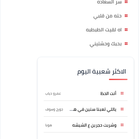
سر السعاده
حته من قلبي
اه لقيت الطبطبه
بحبك وحشتيني
الاكثر شعبية اليوم
أنت الحظ
عمرو دياب
ياللي تعبنا سنين في هواه
جورج وسوف
وشربت حجرين ع الشيشه
هوبا