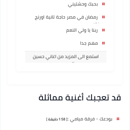
بحبك وحشتيني
رمضان في مصر حاجة تانية اورنچ
رمضان
ربنا يا ولي النعم
مهم جدا
استمع الى المزيد من اغاني حسين
الجسمي
قد تعجبك أغنية مماثلة
بودعك - فرقة ميامي
:
[ 1:58 دقيقة ]