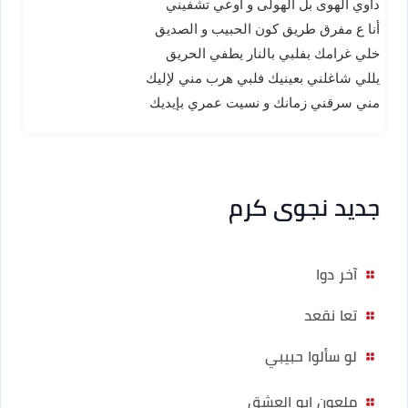
داوي الهوى بل الهولى و أوعي تشفيني
أنا ع مفرق طريق كون الحبيب و الصديق
خلي غرامك بفلبي بالنار يطفي الحريق
يللي شاغلني بعينيك فلبي هرب مني لإليك
مني سرقني زمانك و نسيت عمري بإيديك
جديد نجوى كرم
آخر دوا
تعا نقعد
لو سألوا حبيبي
ملعون ابو العشق