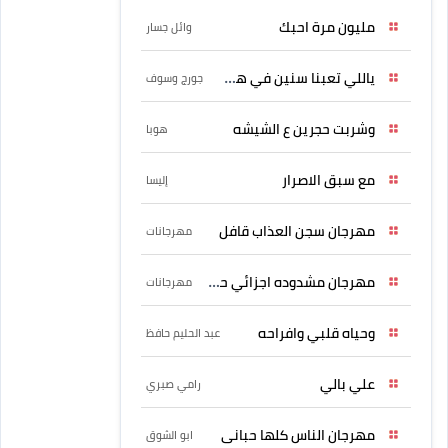
مليون مرة احبك
وائل جسار
ياللي تعبنا سنين في هواه
جورج وسوف
وشربت حجرين ع الشيشه
هوبا
مع سبق الاصرار
إليسا
مهرجان سجن العذاب قافل
مهرجانات
مهرجان مشدوده اجزائي حربونى
مهرجانات
وحياه قلبي وافراحه
عبد الحليم حافظ
علي بالي
رامي صبري
مهرجان الناس كلها حبانى
ابو الشوق