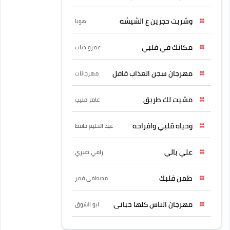
وشربت حجرين ع الشيشه
هوبا
مكانك في قلبي
عمرو دياب
مهرجان سجن العذاب قافل
مهرجانات
مشيت لك طريق
عامر منيب
وحياه قلبي وافراحه
عبد الحليم حافظ
علي بالي
رامي صبري
طمن قلبك
مصطفى قمر
مهرجان الناس كلها حبانى
ابو الشوق