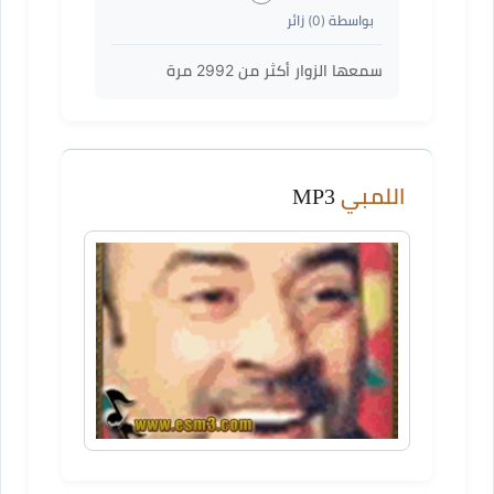
بواسطة (
0
) زائر
سمعها الزوار أكثر من
2992
مرة
اللمبي
MP3