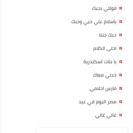
قوللي بحبك
ياسلام علي حبي وحبك
حبك جننا
احلى الكلام
يا بنات اسكندرية
خدني معاك
فارس احلامي
مصر اليوم في عيد
غالي غالي