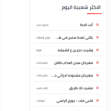
الاكثر شعبية اليوم
أنت الحظ
عمرو دياب
ياللي تعبنا سنين في هواه
جورج وسوف
وشربت حجرين ع الشيشه
هوبا
مهرجان سجن العذاب قافل
مهرجانات
مهرجان مشدوده اجزائي حربونى
مهرجانات
مشيت لك طريق
عامر منيب
قلبي مات - جورج الراسي
منوعات