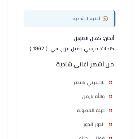
أغنية لـ
شادية
ألحان: كمال الطويل
كلمات: مرسي جميل عزيز, في: ( 1962 )
من أشهر أغاني شادية
ياحبيبتي يامصر
والله يازمن
دبله الخطوبه
الدور الدور
قوللي بحبك