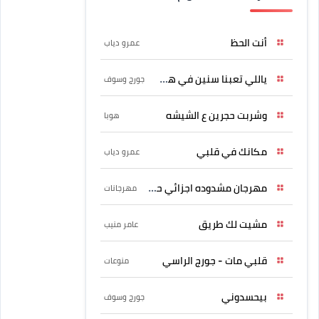
أنت الحظ
عمرو دياب
ياللي تعبنا سنين في هواه
جورج وسوف
وشربت حجرين ع الشيشه
هوبا
مكانك في قلبي
عمرو دياب
مهرجان مشدوده اجزائي حربونى
مهرجانات
مشيت لك طريق
عامر منيب
قلبي مات - جورج الراسي
منوعات
بيحسدوني
جورج وسوف