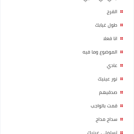
الفرح
طول غيابك
انا فعلا
الموضوع وما فيه
عادي
نور عينيك
صدقيهم
قمت بالواجب
سداح مداح
تسلملي عينيك