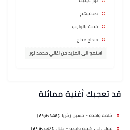
نور عينيك
صدقيهم
قمت بالواجب
سداح مداح
استمع الى المزيد من اغاني محمد نور
قد تعجبك أغنية مماثلة
كلمة واحدة - حسين زكريا
:
[ 3:05 دقيقة ]
قولي لي كلمة واحدة - جلال
:
[ 4:42 دقيقة ]