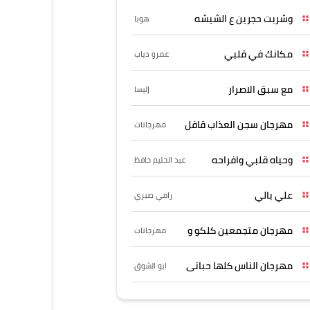
وشربت حجرين ع الشيشه
هوبا
مكانك في قلبي
عمرو دياب
مع سبق الاصرار
إليسا
مهرجان سجن العذاب قافل
مهرجانات
وحياه قلبي وافراحه
عبد الحليم حافظ
علي بالي
رامي صبري
مهرجان متجمعين كلكو و
مهرجانات
مهرجان الناس كلها حبانى
ابو الشوق