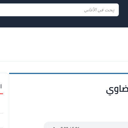
ا
ضاوي