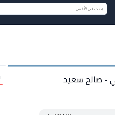
ا
ي - صالح سعيد