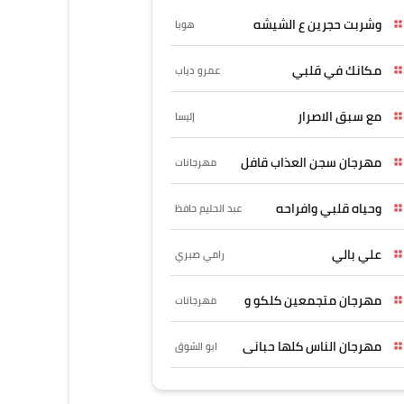
وشربت حجرين ع الشيشه
هوبا
مكانك في قلبي
عمرو دياب
مع سبق الاصرار
إليسا
مهرجان سجن العذاب قافل
مهرجانات
وحياه قلبي وافراحه
عبد الحليم حافظ
علي بالي
رامي صبري
مهرجان متجمعين كلكو و
مهرجانات
مهرجان الناس كلها حبانى
ابو الشوق