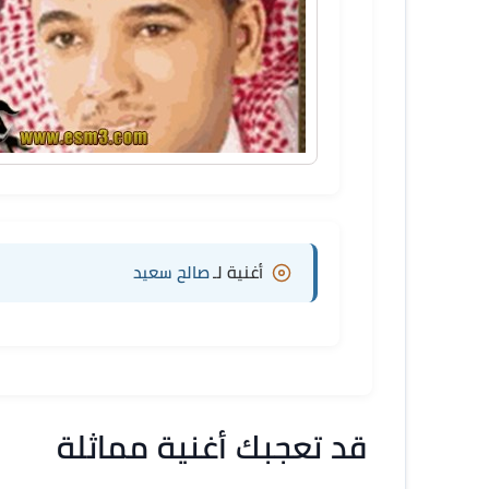
أغنية لـ
صالح سعيد
قد تعجبك أغنية مماثلة