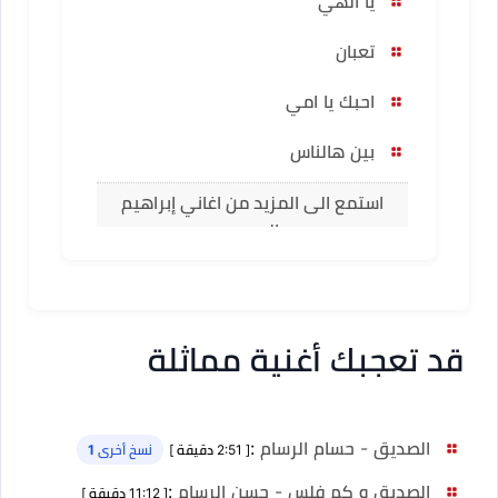
يا الهي
تعبان
احبك يا امي
بين هالناس
استمع الى المزيد من اغاني إبراهيم
السعيد
قد تعجبك أغنية مماثلة
الصديق - حسام الرسام
:
[ 2:51 دقيقة ]
نسخ أخرى 1
الصديق و كم فلس - حسن الرسام
:
[ 11:12 دقيقة ]