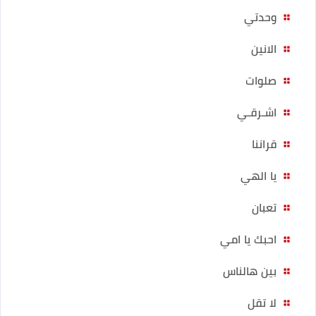
وحدتي
الانين
صلوات
اشـرقـي
قراننا
يا الهي
تعبان
احبك يا امي
بين هالناس
لا تقل