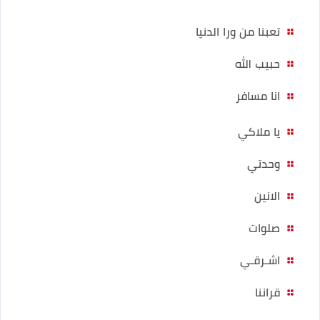
تعبنا من ورا الدنيا
حبيب الله
انا مسافر
يا ملاكي
وحدتي
الانين
صلوات
اشـرقـي
قراننا