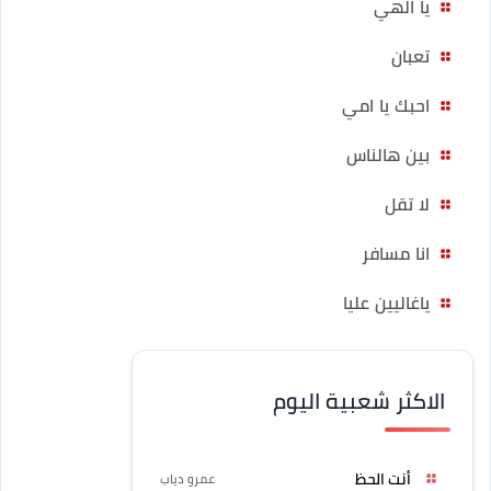
يا الهي
تعبان
احبك يا امي
بين هالناس
لا تقل
انا مسافر
ياغاليين عليا
الاكثر شعبية اليوم
أنت الحظ
عمرو دياب