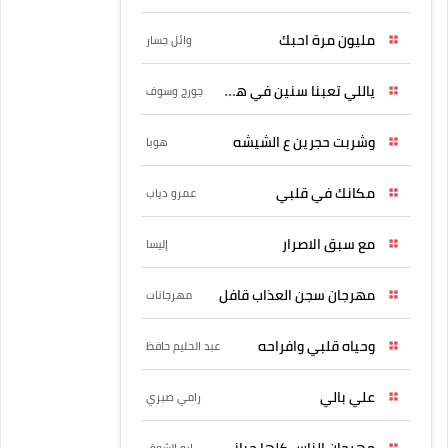
مليون مرة احبك
وائل جسار
ياللي تعبنا سنين في هواه
جورج وسوف
وشربت حجرين ع الشيشه
هوبا
مكانك في قلبي
عمرو دياب
مع سبق الاصرار
إليسا
مهرجان سجن العذاب قافل
مهرجانات
وحياه قلبي وافراحه
عبد الحليم حافظ
علي بالي
رامي صبري
مهرجان الناس كلها حبانى
ابو الشوق