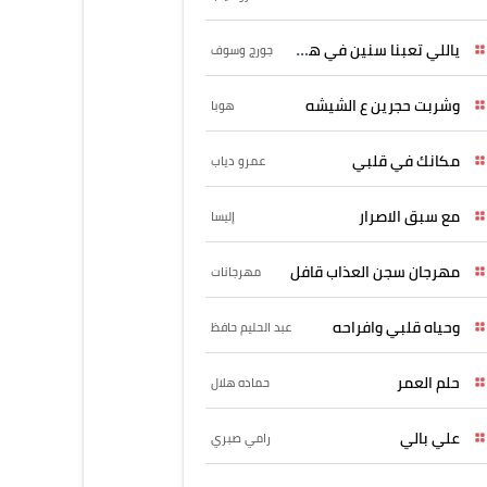
ياللي تعبنا سنين في هواه
جورج وسوف
وشربت حجرين ع الشيشه
هوبا
مكانك في قلبي
عمرو دياب
مع سبق الاصرار
إليسا
مهرجان سجن العذاب قافل
مهرجانات
وحياه قلبي وافراحه
عبد الحليم حافظ
حلم العمر
حماده هلال
علي بالي
رامي صبري