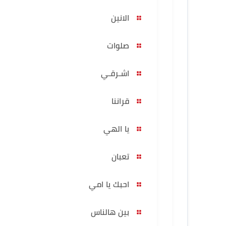
الانين
صلوات
اشـرقـي
قراننا
يا الهي
تعبان
احبك يا امي
بين هالناس