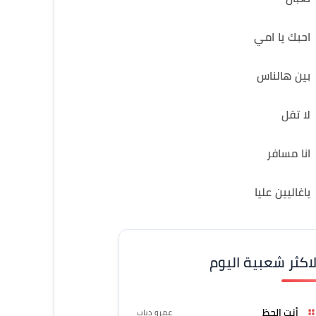
احبك يا امي
بين هالناس
لا تقل
انا مسافر
ياغاليين عليا
لاكثر شعبية اليوم
أنت الحظ
عمرو دياب