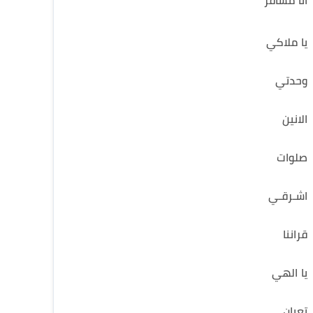
انا مسافر
يا ملاكي
وحدتي
الانين
صلوات
اشـرقـي
قراننا
يا الهي
تعبان