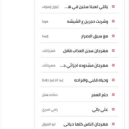
ياللي تعبنا سنين في هواه
جورج وسوف
وشربت حجرين ع الشيشه
هوبا
مع سبق الاصرار
إليسا
مهرجان سجن العذاب قافل
مهرجانات
مهرجان مشدوده اجزائي حربونى
مهرجانات
وحياه قلبي وافراحه
عبد الحليم حافظ
حلم العمر
حماده هلال
علي بالي
رامي صبري
مهرجان الناس كلها حبانى
ابو الشوق