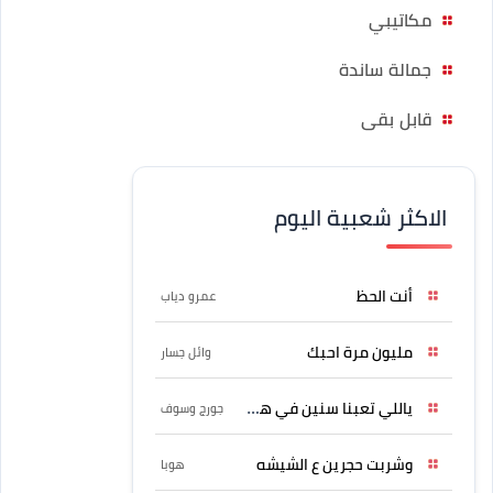
مكاتيبي
جمالة ساندة
قابل بقى
الاكثر شعبية اليوم
أنت الحظ
عمرو دياب
مليون مرة احبك
وائل جسار
ياللي تعبنا سنين في هواه
جورج وسوف
وشربت حجرين ع الشيشه
هوبا