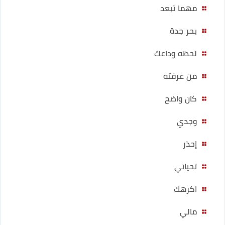
مهما تبعد
بحر جدة
لحظه وداعك
من عرفته
كان واضح
وجدي
إحذر
تحياتي
اكرهك
مالي