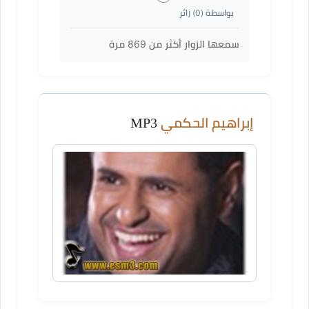
بواسطة (
0
) زائر
سمعها الزوار أكثر من
869
مرة
إبراهيم الحكمي
MP3