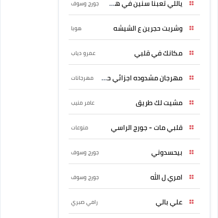
ياللي تعبنا سنين في هواه
جورج وسوف
وشربت حجرين ع الشيشه
هوبا
مكانك في قلبي
عمرو دياب
مهرجان مشدوده اجزائي حربونى
مهرجانات
مشيت لك طريق
عامر منيب
قلبي مات - جورج الراسي
منوعات
بيحسدوني
جورج وسوف
امري ل الله
جورج وسوف
علي بالي
رامي صبري