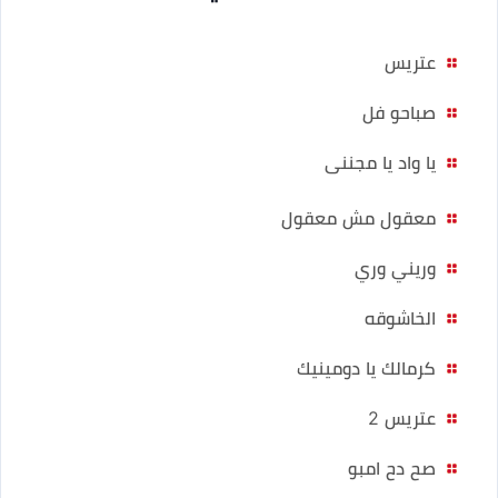
عتريس
صباحو فل
يا واد يا مجننى
معقول مش معقول
وريني وري
الخاشوقه
كرمالك يا دومينيك
عتريس 2
صح دح امبو