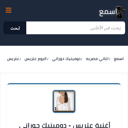
اسمع
ابحث
اسمع
اغاني مصريه
دومينيك حوراني
البوم عتريس
عتريس
أغنية عتريس - دومينيك حوراني