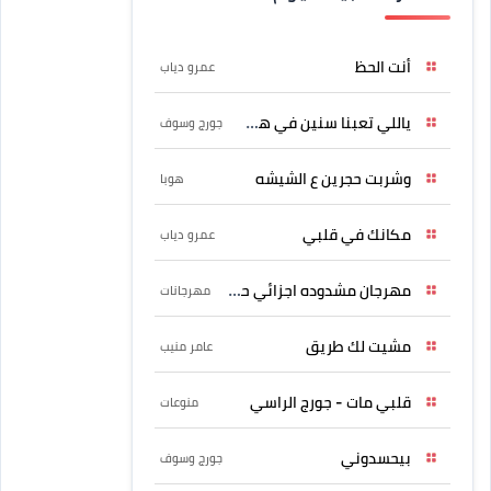
أنت الحظ
عمرو دياب
ياللي تعبنا سنين في هواه
جورج وسوف
وشربت حجرين ع الشيشه
هوبا
مكانك في قلبي
عمرو دياب
مهرجان مشدوده اجزائي حربونى
مهرجانات
مشيت لك طريق
عامر منيب
قلبي مات - جورج الراسي
منوعات
بيحسدوني
جورج وسوف