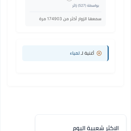
بواسطة (
527
) زائر
سمعها الزوار أكثر من
174903
مرة
أغنية لـ
لمياء
الاكثر شعبية اليوم