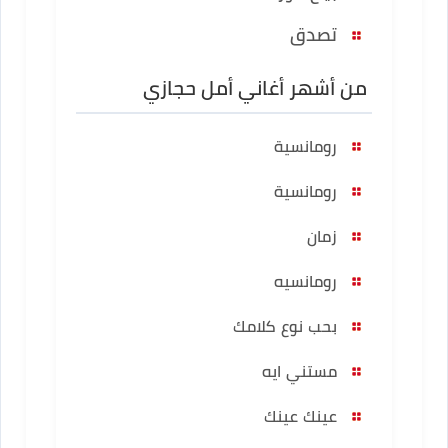
تصدق
من أشهر أغاني أمل حجازي
رومانسية
رومانسية
زمان
رومانسيه
بحب نوع كلامك
مستني ايه
عينك عينك