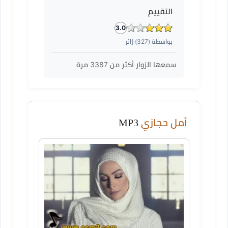
التقييم
3.0
بواسطة (
327
) زائر
سمعها الزوار أكثر من
3387
مرة
أمل حجازي
MP3