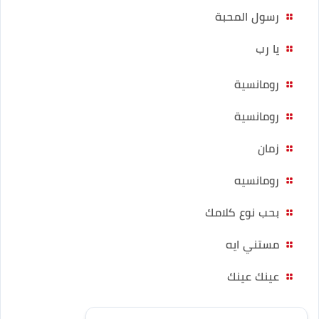
رسول المحبة
يا رب
رومانسية
رومانسية
زمان
رومانسيه
بحب نوع كلامك
مستني ايه
عينك عينك