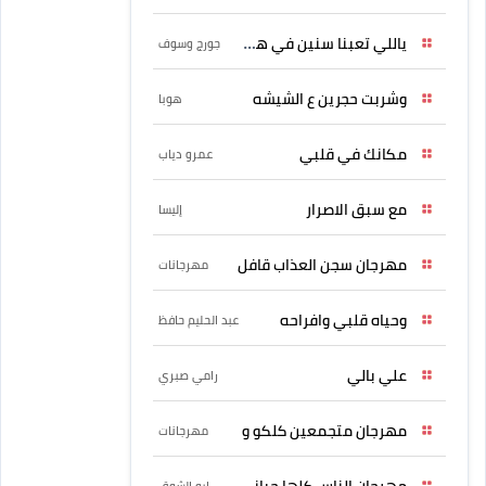
ياللي تعبنا سنين في هواه
جورج وسوف
وشربت حجرين ع الشيشه
هوبا
مكانك في قلبي
عمرو دياب
مع سبق الاصرار
إليسا
مهرجان سجن العذاب قافل
مهرجانات
وحياه قلبي وافراحه
عبد الحليم حافظ
علي بالي
رامي صبري
مهرجان متجمعين كلكو و
مهرجانات
مهرجان الناس كلها حبانى
ابو الشوق