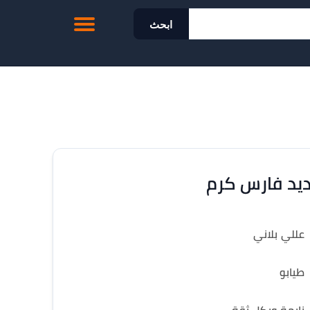
ابحث
يد فارس كرم
عللي بلاني
طيابو