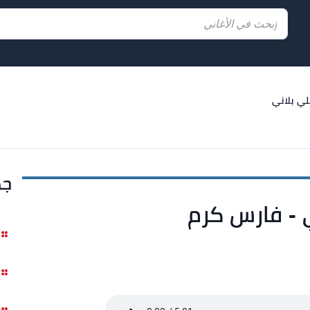
لي بلاني
جد
ي - فارس كرم