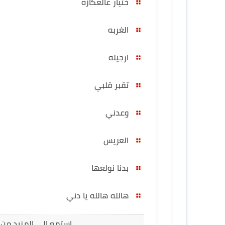
ختيار عالعكازه
الغربه
ارجيله
تقبر قلبي
وعدني
العريس
بدنا نولعها
هالله هالله يا دني
استمع الى المزيد من 