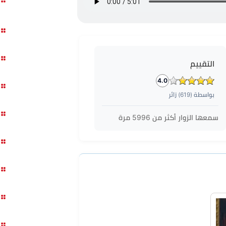
التقييم
4.0
بواسطة (
619
) زائر
سمعها الزوار أكثر من
5996
مرة