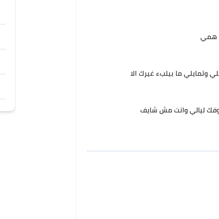
ر همي
ي وتمايلي ما بيلبء غيرك الا
وفك ليالي وانت مش شايف