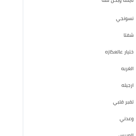
نايمة وبكل ثقة
نسونجي
شفتا
ختيار عالعكازه
الغربه
ارجيله
تقبر قلبي
وعدني
العريس