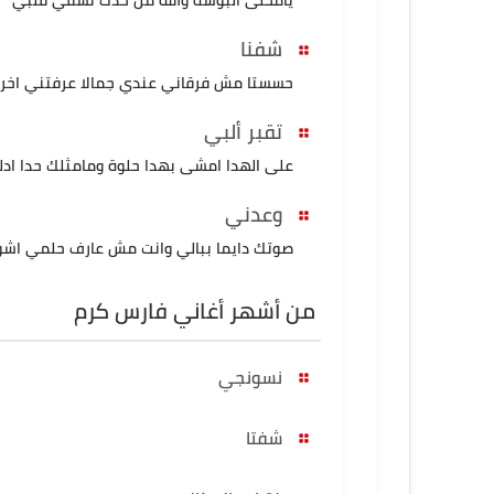
شفنا
حسستا مش فرقاني عندي جمالا عرفتني اخ
تقبر ألبي
على الهدا امشى بهدا حلوة ومامثلك حدا ادلل
وعدني
صوتك دايما ببالي وانت مش عارف حلمي اش
من أشهر أغاني فارس كرم
نسونجي
شفتا