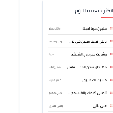
لاكثر شعبية اليوم
مليون مرة احبك
وائل جسار
ياللي تعبنا سنين في هواه
جورج وسوف
وشربت حجرين ع الشيشه
هوبا
مهرجان سجن العذاب قافل
مهرجانات
مشيت لك طريق
عامر منيب
أتمنى أضمك بالقلب مع حسين
اصيل هميم
علي بالي
رامي صبري