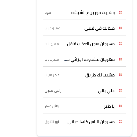
وشربت حجرين ع الشيشه
هوبا
مكانك في قلبي
عمرو دياب
مهرجان سجن العذاب قافل
مهرجانات
مهرجان مشدوده اجزائي حربونى
مهرجانات
مشيت لك طريق
عامر منيب
علي بالي
رامي صبري
يا طير
وائل جسار
مهرجان الناس كلها حبانى
ابو الشوق