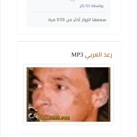
بواسطة (
0
) زائر
سمعها الزوار أكثر من
939
مرة
رعد العربي
MP3