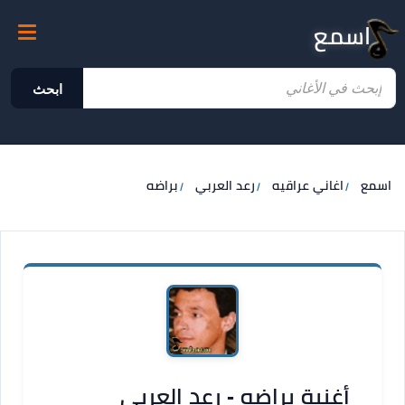
اسمع
ابحث
اسمع
اغاني عراقيه
رعد العربي
براضه
أغنية براضه - رعد العربي