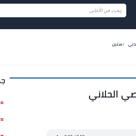
لدني
سنين
جد
صي الحلاني