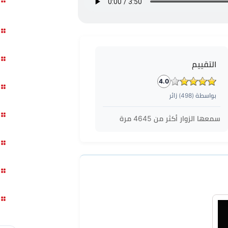
التقييم
4.0
بواسطة (
498
) زائر
سمعها الزوار أكثر من
4645
مرة