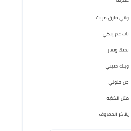
عمرها
واني مارق مريت
باب عم يبكي
بحبك وبغار
وينك حبيبي
جن جنوني
متل الكذبه
ياناكر المعروف