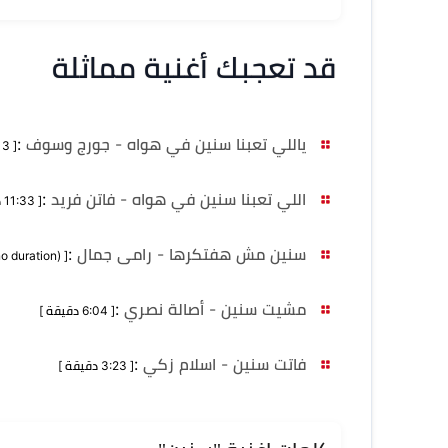
قد تعجبك أغنية مماثلة
ياللي تعبنا سنين في هواه - جورج وسوف
:
[ 7:13 دقيقة ]
اللي تعبنا سنين في هواه - فاتن فريد
:
[ 11:33 دقيقة ]
سنين مش هفتكرها - رامى جمال
:
[ MB 4,521 (no duration) ]
مشيت سنين - أصالة نصري
:
[ 6:04 دقيقة ]
فاتت سنين - اسلام زكي
:
[ 3:23 دقيقة ]