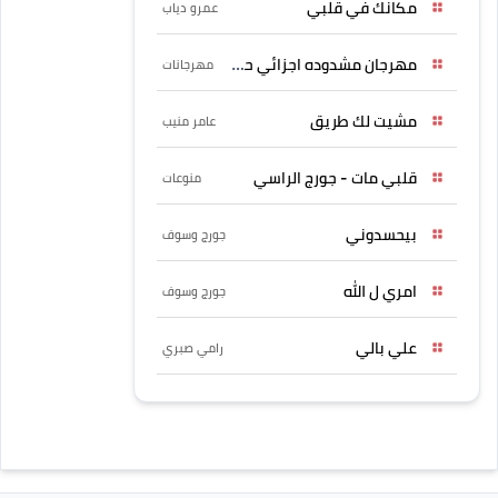
مكانك في قلبي
عمرو دياب
مهرجان مشدوده اجزائي حربونى
مهرجانات
مشيت لك طريق
عامر منيب
قلبي مات - جورج الراسي
منوعات
بيحسدوني
جورج وسوف
امري ل الله
جورج وسوف
علي بالي
رامي صبري