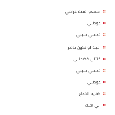
اسمعوا قصة غرامي
عودتني
خدعني حبيبي
احبك لو تكون حاضر
خنتني فضحتني
خدعني حبيبي
عودتني
كفايه الخداع
اني احبك