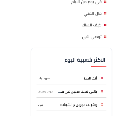
في يوم من الايام
قال الفتي
كيف انساك
توصي شي
الاكثر شعبية اليوم
أنت الحظ
عمرو دياب
ياللي تعبنا سنين في هواه
جورج وسوف
وشربت حجرين ع الشيشه
هوبا