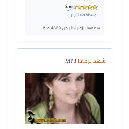
4.0
بواسطة (
742
) زائر
سمعها الزوار أكثر من
4869
مرة
شهد برمادا
MP3