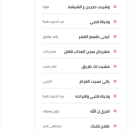
وشربت حجرين ع الشيشه
هوبا
وحياة قلبي
عبد الحليم حافظ
تيجى نقسم القمر
وليد توفيق
مهرجان سجن العذاب قافل
مهرجانات
مشيت لك طريق
عامر منيب
يالي نسيت الغرام
اللمبي
وحياه قلبي وافراحه
عبد الحليم حافظ
امري ل الله
جورج وسوف
طمن قلبك
مصطفى قمر