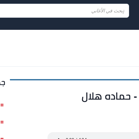
جد
- حماده هلال