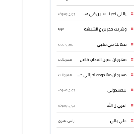
ياللي تعبنا سنين في هواه
جورج وسوف
وشربت حجرين ع الشيشه
هوبا
مكانك في قلبي
عمرو دياب
مهرجان سجن العذاب قافل
مهرجانات
مهرجان مشدوده اجزائي حربونى
مهرجانات
بيحسدوني
جورج وسوف
امري ل الله
جورج وسوف
علي بالي
رامي صبري