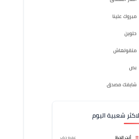
مبروك علينا
حلوين
متقولهاش
بص
شايفك مصدق
لاكثر شعبية اليوم
أنت الحظ
عمرو دياب