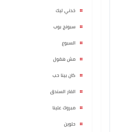
خدني ليك
سبونج بوب
السبوع
مش هقول
كان بينا حب
الفار السندق
مبروك علينا
حلوين