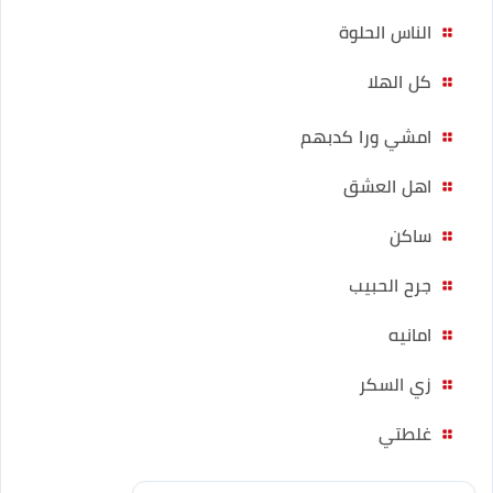
الناس الحلوة
كل الهلا
امشي ورا كدبهم
اهل العشق
ساكن
جرح الحبيب
امانيه
زي السكر
غلطتي