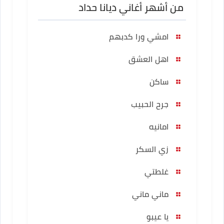
من أشهر أغاني ديانا حداد
امشي ورا كدبهم
اهل العشق
ساكن
جرح الحبيب
امانيه
زي السكر
غلطتي
ماني ماني
يا عيبو