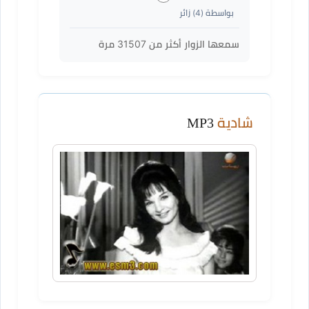
بواسطة (
4
) زائر
سمعها الزوار أكثر من
31507
مرة
شادية
MP3