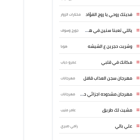
فديتك روحي يا روح الفؤاد
مختارات الزوار
ياللي تعبنا سنين في هواه
جورج وسوف
وشربت حجرين ع الشيشه
هوبا
مكانك في قلبي
عمرو دياب
مهرجان سجن العذاب قافل
مهرجانات
مهرجان مشدوده اجزائي حربونى
مهرجانات
مشيت لك طريق
عامر منيب
علي بالي
رامي صبري