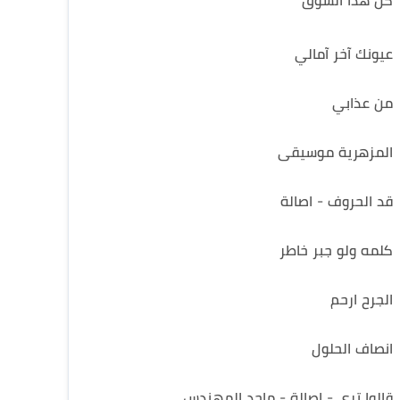
كل هذا الشوق
عيونك آخر آمالي
من عذابي
المزهرية موسيقى
قد الحروف - اصالة
كلمه ولو جبر خاطر
الجرح ارحم
انصاف الحلول
قالوا ترى - اصالة - ماجد المهندس