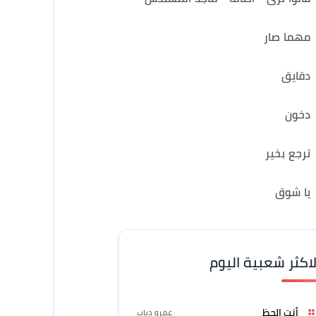
مهما صار
دقايق
دخون
ترجع بخير
يا شوق
لاكثر شعبية اليوم
أنت الحظ
عمرو دياب