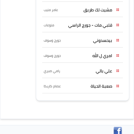
مشيت لك طريق
عامر منيب
قلبي مات - جورج الراسي
منوعات
بيحسدوني
جورج وسوف
امري ل الله
جورج وسوف
علي بالي
رامي صبري
صعبة الحياة
عصام كاريكا