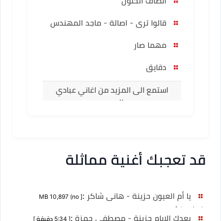
انصاف الحلول
قالوا ترى - اصالة - ماجد المهندس
مهما صار
دقايق
استمع الى المزيد من اغاني عبادي
الجوهر
قد تعجبك أغنية مماثلة
يا أم العيون حزينة - هانى شاكر
:
[ MB 10,897 (no
duration) ]
بعدك الايام حزينة - مصطفى حمزة
:
[ 5:34 دقيقة ]