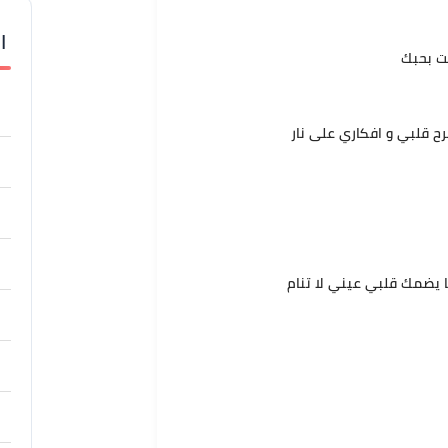
ا
لت بحبك
ح قلبي و افكاري على نار
ا يضمك قلبي عيني لا تنام