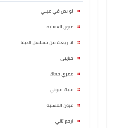
لو بص في عيني
عيون العسليه
انا رجعت من مسلسل الديفا
حبايبى
عمري معاك
عليك عيوني
عيون العسلية
ارجع تاني