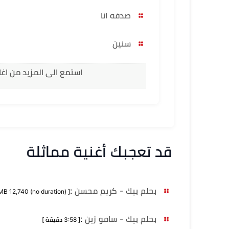
صدفه انا
سنين
استمع الى المزيد من اغا
قد تعجبك أغنية مماثلة
بحلم بيك - كريم محسن
:
[ MB 12,740 (no duration) ]
بحلم بيك - سامو زين
:
[ 3:58 دقيقة ]