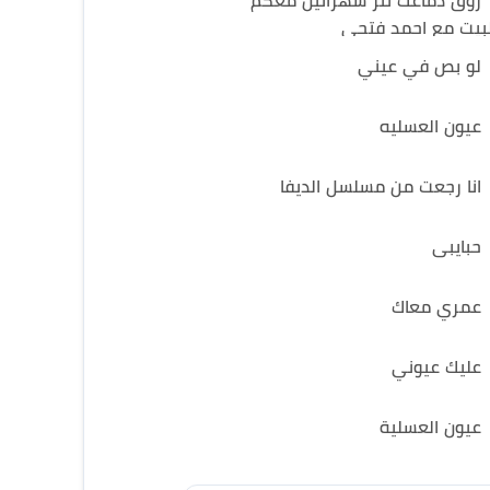
روق دماغك تتر سهرانين معكم
لبيت مع احمد فتحي
لو بص في عيني
عيون العسليه
انا رجعت من مسلسل الديفا
حبايبى
عمري معاك
عليك عيوني
عيون العسلية