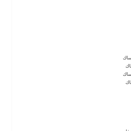
ساك
اك
ساك
اك