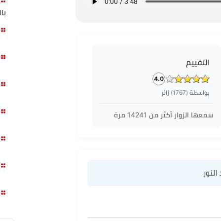
با
التقييم
4.0
بواسطة (
1767
) زائر
سمعها الزوار أكثر من
14241
مرة
النور