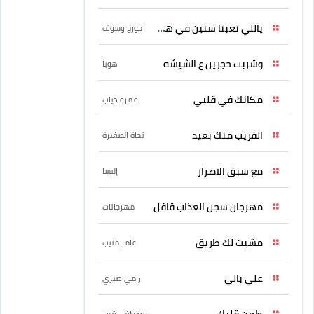
ياللي تعبنا سنين في هواه
جورج وسوف
وشربت حجرين ع الشيشه
هوبا
مكانك في قلبي
عمرو دياب
القريب منك بعيد
نجاة الصغيرة
مع سبق الاصرار
إليسا
مهرجان سجن العذاب قافل
مهرجانات
مشيت لك طريق
عامر منيب
علي بالي
رامي صبري
طمن قلبك
مصطفى قمر