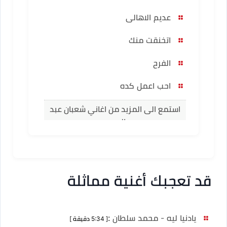
عديم الاهالى
اتخنقت منك
الفرح
احب اعمل كده
استمع الى المزيد من اغاني شعبان عبد
الرحيم
قد تعجبك أغنية مماثلة
يادنيا ليه - محمد سلطان
:
[ 5:34 دقيقة ]