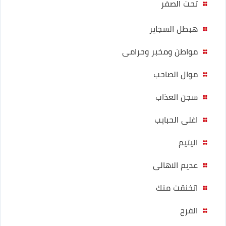
تحت الصفر
هبطل السجاير
مواطن ومخبر وحرامى
موال الصاحب
سجن العذاب
اغلى الحبايب
اليتيم
عديم الاهالى
اتخنقت منك
الفرح