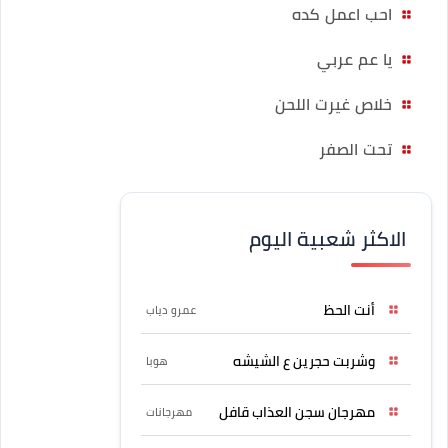
احب اعمل كده
يا عم عربي
خلاص غيرت اللحن
تحت الصفر
الاكثر شعبية اليوم
أنت الحظ
عمرو دياب
وشربت حجرين ع الشيشه
هوبا
مهرجان سجن العذاب قافل
مهرجانات