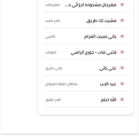
مهرجان مشدوده اجزائي حربونى
مهرجانات
مشيت لك طريق
عامر منيب
يالي نسيت الغرام
اللمبي
قلبي مات - جورج الراسي
منوعات
علي بالي
رامي صبري
عيد الحب
سلطان خليفة حقروص
الله اعلم
تامر عاشور