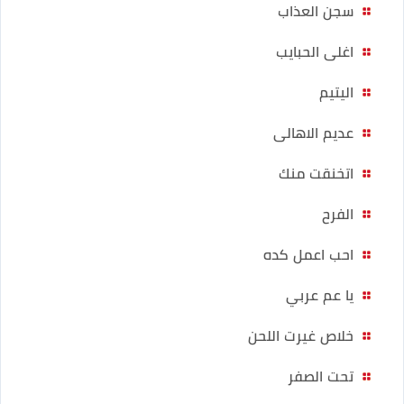
سجن العذاب
اغلى الحبايب
اليتيم
عديم الاهالى
اتخنقت منك
الفرح
احب اعمل كده
يا عم عربي
خلاص غيرت اللحن
تحت الصفر