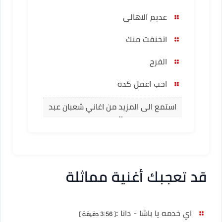
عديم الاهالى
اتخنقت منك
الفرح
احب اعمل كده
استمع الى المزيد من اغاني شعبان عبد
الرحيم
قد تعجبك أغنية مماثلة
اي خدمه يا باشا - دانا
:
[ 3:56 دقيقة ]